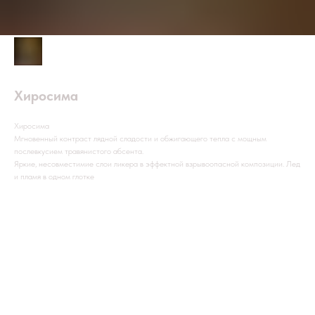
Хиросима
Хиросима
Мгновенный контраст лядной сладости и обжигающего тепла с мощным
послевкусием травянистого абсента.
Яркие, несовместимие слои ликера в эффектной взрывоопасной композиции. Лед
и пламя в одном глотке